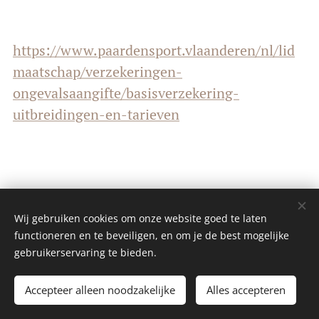
https://www.paardensport.vlaanderen/nl/lid
maatschap/verzekeringen-
ongevalsaangifte/basisverzekering-
uitbreidingen-en-tarieven
Wij gebruiken cookies om onze website goed te laten
functioneren en te beveiligen, en om je de best mogelijke
gebruikerservaring te bieden.
© 2024 Alle rechten voorbehouden
Accepteer alleen noodzakelijke
Alles accepteren
(c) De Houtlandmenners vzw
Cookies